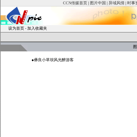
CCN传媒首页
|
图片中国
|
异域风情
|
时事
设为首页
-
加入收藏夹
图
●
彝良小草坝风光醉游客