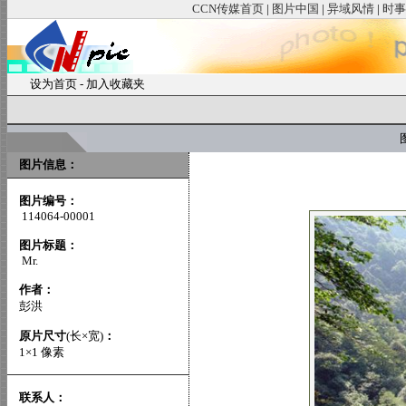
CCN传媒首页
|
图片中国
|
异域风情
|
时事
设为首页
-
加入收藏夹
图
图片信息：
图片编号：
114064-00001
图片标题：
Mr.
作者：
彭洪
原片尺寸
(长×宽)
：
1×1 像素
联系人：