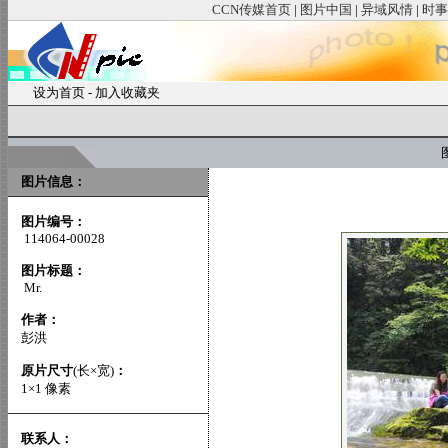
CCN传媒首页
|
图片中国
|
异域风情
|
时事
设为首页
-
加入收藏夹
图
图片信息：
图片编号：
114064-00028
图片标题：
Mr.
作者：
彭洪
原片尺寸
(长×宽)
：
1×1 像素
联系人：