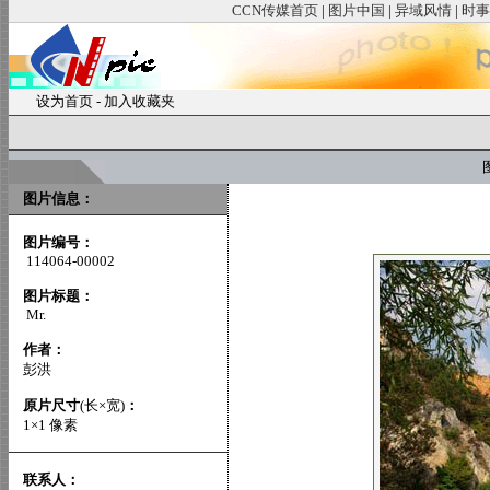
CCN传媒首页
|
图片中国
|
异域风情
|
时事
设为首页
-
加入收藏夹
图
图片信息：
图片编号：
114064-00002
图片标题：
Mr.
作者：
彭洪
原片尺寸
(长×宽)
：
1×1 像素
联系人：