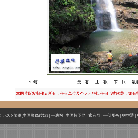
5/12张
第一张
上一张
下一张
最
本图片版权归作者所有，任何单位及个人不得以任何形式转载；如有
接：
CCN传媒(中国影像传媒)
|
一法网
|
中国搜图网
|
索有网
|
一创图书
|
联智通
|