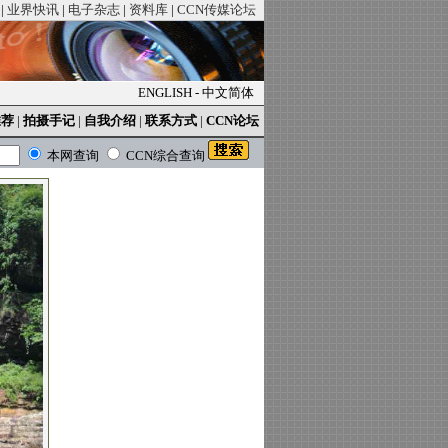
|
业界快讯
|
电子杂志
|
资料库
|
CCN传媒论坛
ENGLISH
-
中文简体
推荐
|
拍摄手记
|
自我介绍
|
联系方式
|
CCN论坛
本网查询
CCN综合查询